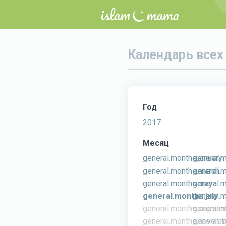
Календарь всех
Год
2017
Месяц
general.months.january
general.m
general.months.march
general.m
general.months.may
general.m
general.months.july
general.
general.months.septem
general.
general.months.novemb
general.