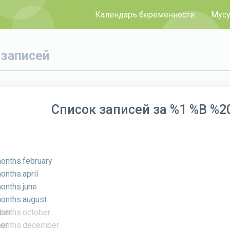
Календарь беременности
Мусу
 записей
Список записей за %1 %B %2
onths.february
onths.april
onths.june
months.august
ber
months.october
er
months.december