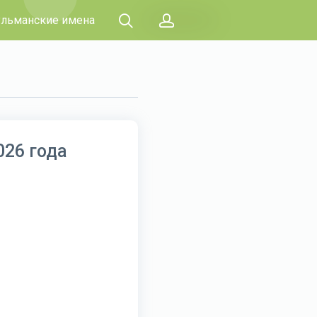
льманские имена
026 года