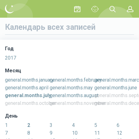
Календарь всех записей
Год
2017
Месяц
general.months.january
general.months.february
general.months.mar
general.months.april
general.months.may
general.months.june
general.months.july
general.months.august
general.months.sep
general.months.october
general.months.november
general.months.dec
День
1
2
3
4
5
6
7
8
9
10
11
12