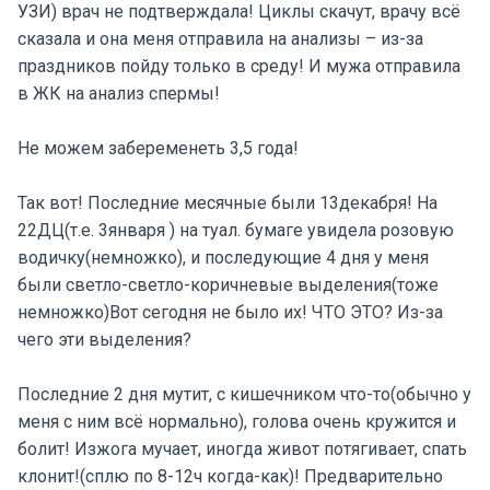
УЗИ) врач не подтверждала! Циклы скачут, врачу всё
сказала и она меня отправила на анализы – из-за
праздников пойду только в среду! И мужа отправила
в ЖК на анализ спермы!
Не можем забеременеть 3,5 года!
Так вот! Последние месячные были 13декабря! На
22ДЦ(т.е. 3января ) на туал. бумаге увидела розовую
водичку(немножко), и последующие 4 дня у меня
были светло-светло-коричневые выделения(тоже
немножко)Вот сегодня не было их! ЧТО ЭТО? Из-за
чего эти выделения?
Последние 2 дня мутит, с кишечником что-то(обычно у
меня с ним всё нормально), голова очень кружится и
болит! Изжога мучает, иногда живот потягивает, спать
клонит!(сплю по 8-12ч когда-как)! Предварительно