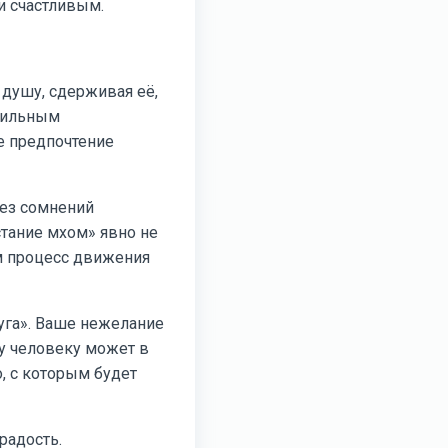
и счастливым.
 душу, сдерживая её,
абильным
е предпочтение
без сомнений
стание мхом» явно не
ам процесс движения
руга». Ваше нежелание
у человеку может в
, с которым будет
радость.