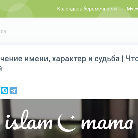
Календарь беременности
Мусу
лла
чение имени, характер и судьба | Чт
а