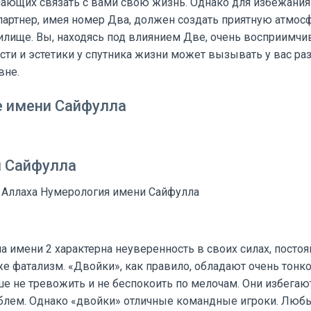
лающих связать с вами свою жизнь. Однако для избежания
ртнер, имея номер Два, должен создать приятную атмосфе
илище. Вы, находясь под влиянием Две, очень восприимчив
сти и эстетики у спутника жизни может вызывать у вас ра
вне.
 имени Сайфулла
и Сайфулла
ч Аллаха Нумерология имени Сайфулла
а имени 2 характерна неуверенность в своих силах, постоя
же фатализм. «Двойки», как правило, обладают очень тон
ше не тревожить и не беспокоить по мелочам. Они избегаю
роблем. Однако «двойки» отличные командные игроки. Лю