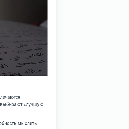
тличаются
о выбирают «лучшую
собность мыслить