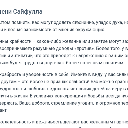
мени Сайфулла
 этом помнить, вас могут одолеть стеснение, упадок духа, 
ми и полная зависимость от мнения окружающих.
ны крайности – какое-либо желание или занятие могут за
 воспринимаете разумные доводы «против». Более того, у 
ии и антипатии, что это приведет к напряжению с вашим 
вам будет трудно вернуться к более полезным занятиям.
храбрость и уверенность в себе. Имейте в виду: у вас силь
другим – это вовсе не признак слабости! Вас можно сравн
 мудростью и любовью вдохновляет своих детей на веру в
пути в жизни. В условиях конкуренции и борьбы всегда н
ержать. Ваша доброта, стремление угодить и огромное те
ант.
желательность и вежливость делают вас желанным партнер