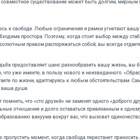
е совместное существование может быть долгим, мирным 
есь к свободе. Любые ограничения и рамки угнетают вашу
обходима простора. Поэтому, когда стоит выбор между ст
бсолютным правом распоряжаться собой, вы всегда отдает
удьба предоставляет шанс разнообразить вашу жизнь, вы 
о, что уже имеете, в пользу нового и неизведанного. «Обра
гаете по жизни, адаптируясь к любым обстоятельствам. С
т ваша душа.
т помнить, что «сто друзей» не заменят одного «доброго д
льные отношения и долго оставаться привязанным к одном
бразованию вакуума вокруг вас, что вызовет одиночество
е пропустить момент, когда свобода перестанет приносить 