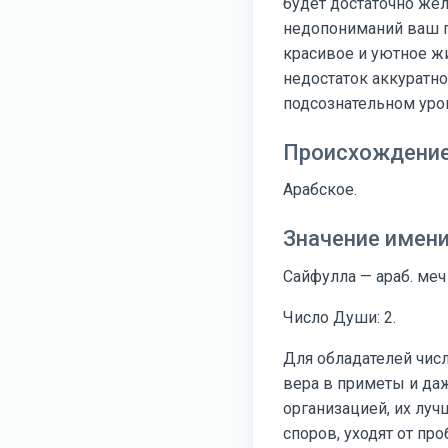
будет достаточно же
недопониманий ваш па
красивое и уютное ж
недостаток аккуратно
подсознательном уро
Происхождение
Арабское.
Значение имен
Сайфулла — араб. ме
Число Души: 2.
Для обладателей числ
вера в приметы и да
организацией, их луч
споров, уходят от п