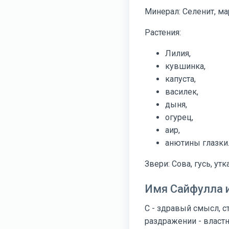
Минерал: Селенит, ма
Растения:
Лилия,
кувшинка,
капуста,
василек,
дыня,
огурец,
аир,
анютины глазки
Звери: Сова, гусь, утка
Имя Сайфулла и
С - здравый смысл, 
раздражении - властн