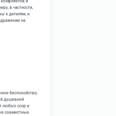
 конфликтов и
ру, в частности,
ы к деталям, и
здражение на
нное беспокойство,
кой душевной
т любых ссор и
бые совместные