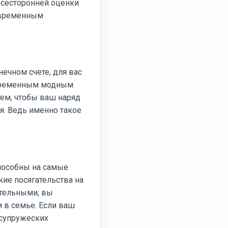
всесторонней оценки
говременным
ечном счете, для вас
овременным модным
тем, чтобы ваш наряд
я. Ведь именно такое
способны на самые
ие посягательства на
ительными, вы
 в семье. Если ваш
 супружеских