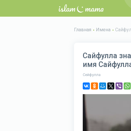
Главная
Имена
Сайфу
Сайфулла зна
имя Сайфулл
Сейфулла