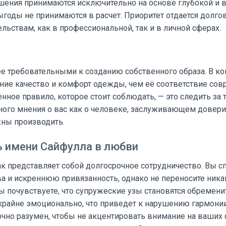
шения принимаются исключительно на основе глубокой и 
ыгоды не принимаются в расчет. Приоритет отдается дол
льствам, как в профессиональной, так и в личной сферах.
 требовательными к созданию собственного образа. В кон
ние качество и комфорт одежды, чем её соответствие с
нное правило, которое стоит соблюдать, — это следить за 
ного мнения о вас как о человеке, заслуживающем довери
ны производить.
 имени Сайфулла в любви
ак представляет собой долгосрочное сотрудничество. Вы 
 и искреннюю привязанность, однако не переносите никак
ы почувствуете, что супружеские узы становятся обремен
крайне эмоционально, что приведет к нарушению гармонии
очно разумен, чтобы не акцентировать внимание на ваших