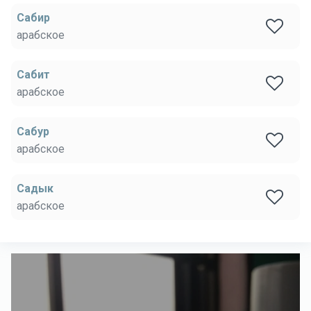
Сабир
арабское
Сабит
арабское
Сабур
арабское
Садык
арабское