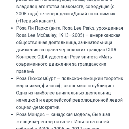
владелец агентства знакомств, соведущая (с
2008 года) телепередачи «Давай поженимся»
(«Первый канал»).
Ро́за Ли Паркс (англ. Rosa Lee Parks, урожденная
Rosa Lee McCauley; 1913—2005) — американская
общественная деятельница, зачинательница
движения за права чернокожих граждан США.
Конгресс США удостоил Розу эпитета «Мать
современного движения за гражданские
права»&
Роза Люксембург — польско-немецкий теоретик
марксизма, философ, экономист и публицист.
Одна из наиболее влиятельных деятельниц
немецкой и европейской революционной левой
социал-демократии.
Роза Мендес — канадская модель, бывшая
женщина-рестлер и валет. Известна своей
работой в WWE с 2006 по 2017 год под