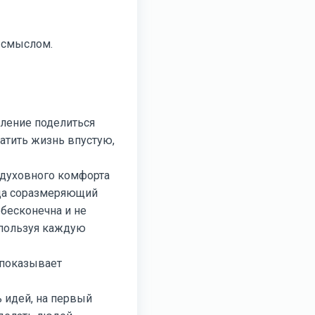
м смыслом.
мление поделиться
атить жизнь впустую,
и духовного комфорта
егда соразмеряющий
 бесконечна и не
используя каждую
 показывает
ь идей, на первый