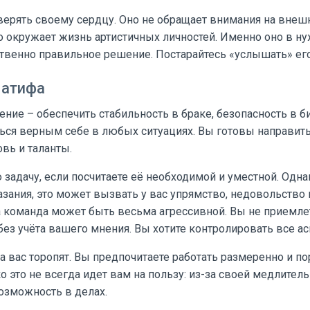
верять своему сердцу. Оно не обращает внимания на внешн
то окружает жизнь артистичных личностей. Именно оно в 
твенно правильное решение. Постарайтесь «услышать» его
Латифа
ние – обеспечить стабильность в браке, безопасность в б
ься верным себе в любых ситуациях. Вы готовы направить
вь и таланты.
адачу, если посчитаете её необходимой и уместной. Однак
азания, это может вызвать у вас упрямство, недовольство 
а команда может быть весьма агрессивной. Вы не приемлет
з учёта вашего мнения. Вы хотите контролировать все ас
да вас торопят. Вы предпочитаете работать размеренно и п
о это не всегда идет вам на пользу: из-за своей медлите
озможность в делах.