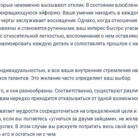
оторые неизменно вызывают отклик. В состоянии влюблен
прекращающуюся эйфорию. Ваше умение находить в каждо
 черты заслуживает восхищения. Однако, когда отношения
визны и становятся рутинными, ваш интерес быстро угасае
 относительной легкостью, воспоминания о нем оставляют
анализировать каждую деталь и сопоставлять прошлое с н
индивидуальностью, и все ваши внутренние стремления н
я талантов. Это желание часто определяет ваш выбор.
о, и они разнообразны. Соответственно, существуют разли
вам нередко приходится отказываться от одной возможнос
хватает мудрости сосредоточиться на определенной цели и
, если вы пытаетесь «угнаться за двумя зайцами», не жела
спех. В этом случае вы рискуете потратить весь свой вну
его и остаться ни с чем.