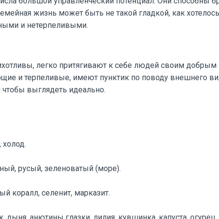
числа большой управленческий потенциал. Они способны б
семейная жизнь может быть не такой гладкой, как хотелось 
ными и нетерпеливыми.
хотливы, легко притягивают к себе людей своим добрым
ие и терпеливые, имеют пунктик по поводу внешнего вида
 чтобы выглядеть идеально.
, холод.
ный, русый, зеленоватый (море).
ый коралл, селенит, марказит.
к, дыня, анютины глазки, лилия, кувшинка, капуста, огурец.