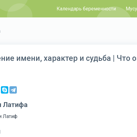
Календарь беременности
Мусу
а
ние имени, характер и судьба | Что 
и Латифа
и Латиф
и