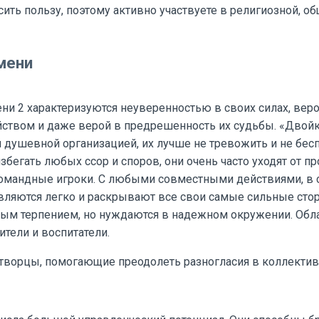
ить пользу, поэтому активно участвуете в религиозной, о
мени
ни 2 характеризуются неуверенностью в своих силах, вер
ством и даже верой в предрешенность их судьбы. «Двой
 душевной организацией, их лучше не тревожить и не бес
збегать любых ссор и споров, они очень часто уходят от п
омандные игроки. С любыми совместными действиями, в 
авляются легко и раскрывают все свои самые сильные сто
ым терпением, но нуждаются в надежном окружении. Обла
тели и воспитатели.
орцы, помогающие преодолеть разногласия в коллективе