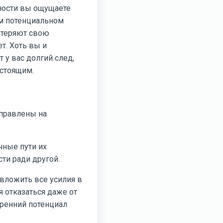
ности вы ощущаете
м потенциальном
 теряют свою
т. Хоть вы и
 у вас долгий след,
астоящим.
аправлены на
чные пути их
ти ради другой.
 вложить все усилия в
я отказаться даже от
тренний потенциал