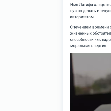
Имя Латифа олицетвор
нужно делать в теку
авторитетом.
С течением времени э
жизненных обстоятель
способности как наде
моральная энергия.