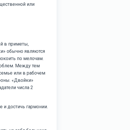
бщественной или
ой в приметы,
ки» обычно являются
покоить по мелочам.
роблем. Между тем
семье или в рабочем
роны. «Двойки»
датели числа 2
 и достичь гармонии.