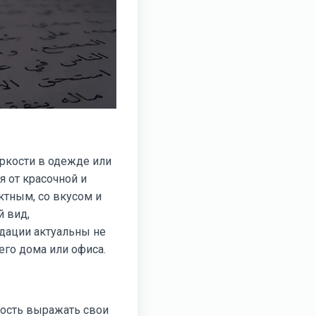
ркости в одежде или
я от красочной и
ктным, со вкусом и
й вид,
дации актуальны не
го дома или офиса.
ность выражать свои