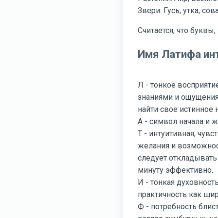
Звери: Гусь, утка, сова
Считается, что буквы
Имя Латифа инт
Л - тонкое восприяти
знаниями и ощущения
найти свое истинное 
А - символ начала и 
Т - интуитивная, чув
желания и возможност
следует откладывать 
минуту эффективно.
И - тонкая духовност
практичность как ши
Ф - потребность блис