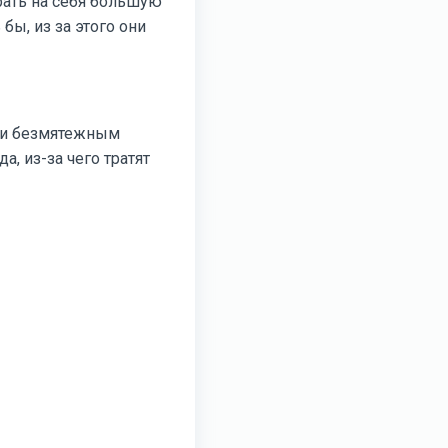
рать на себя большую
бы, из за этого они
 и безмятежным
, из-за чего тратят