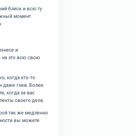
ий блеск и всю ту
нужный момент
.
изнесе и
 на это всю свою
о, когда кто-то
и даже гнев. Более
е, когда за вас
пекты своего дела.
орой так же медленно
льности вы можете