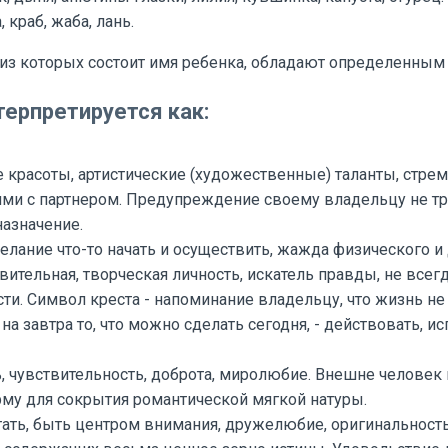
, краб, жаба, лань.
, из которых состоит имя ребенка, обладают определенны
ерпретируется как:
е красоты, артистические (художественные) таланты, стре
ми с партнером. Предупреждение своему владельцу не тр
назначение.
желание что-то начать и осуществить, жажда физического 
ствительная, творческая личность, искатель правды, не вс
и. Символ креста - напоминание владельцу, что жизнь не
на завтра то, что можно сделать сегодня, - действовать, 
ь, чувствительность, доброта, миролюбие. Внешне человек
рму для сокрытия романтической мягкой натуры.
тать, быть центром внимания, дружелюбие, оригинальност