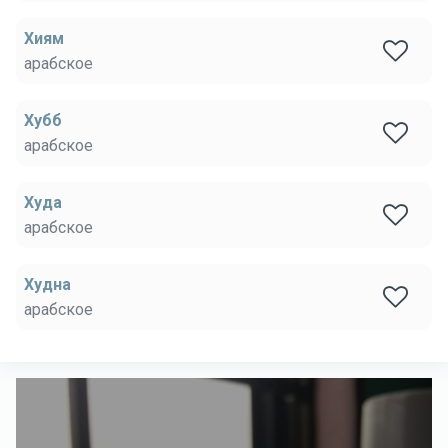
Хиям
арабское
Хубб
арабское
Худа
арабское
Худна
арабское